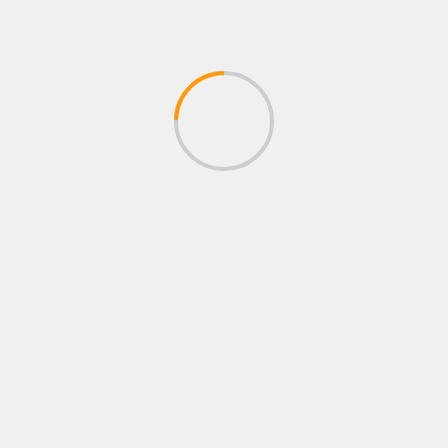
कल 9 अगस्त को मौसम का बड़ा अलर्ट:
छत्तीसगढ़ समेत कई राज्यों में भारी बारिश, आंधी
और बिजली गिरने की चेतावनी