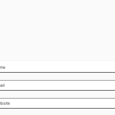
ame
ail
bsite