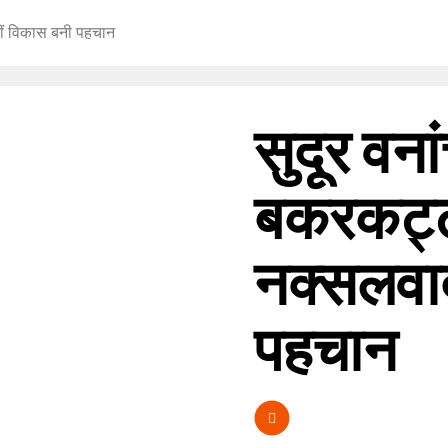
ीं विकास बनी पहचान
सुदूर वना
बकरकट्ट
नक्सलवाद
पहचान