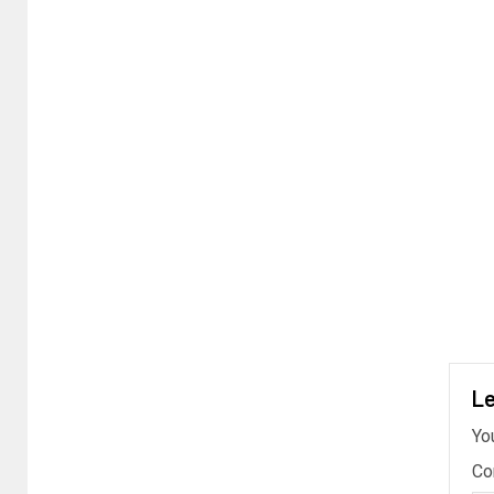
Le
Yo
C