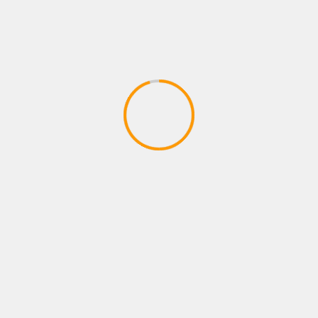
Email
Telegram
Share
Previous
Next
12वीं तक फ्री पढ़ाई का
सावधान! बाजार में बिक रहे हैं
सुनहरा मौका! उत्कृष्ट निजी
केमिकल से पकाए गए आम,
स्कूलों में मिलेगा एडमिशन, 20
खरीदने से पहले जरूर जान लें
जून तक करें आवेदन
ये 3 आसान पहचान
Leave a Reply
Your email address will not be published.
Required fields are marked
*
Comment
*