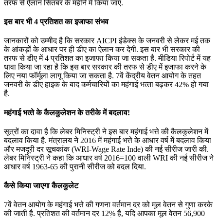
तरफ से ऐलान स‍ितंबर के महीने में क‍िया जाए.
इस बार भी 4 प्रत‍िशत का इजाफा संभव
जानकारों को उम्‍मीद है क‍ि सरकार AICPI इंडेक्‍स के जनवरी से लेकर मई तक
के आंकड़ों के आधार पर ही डीए का ऐलान कर देगी. इस बार भी सरकार की
तरफ से डीए में 4 प्रत‍िशत का इजाफा क‍िया जा सकता है. मीड‍िया र‍िपोर्ट में यह
धावा क‍िया जा रहा है क‍ि इस बार सरकार की तरफ से डीए में इजाफा करने के
ल‍िए नया फॉर्मूला लागू क‍िया जा सकता है. 7वें केंद्रीय वेतन आयोग के तहत
जनवरी के डीए हाइक के बाद कर्मचार‍ियों का महंगाई भत्‍ता बढ़कर 42% हो गया
है.
महंगाई भत्‍ते के कैलकुलेशन के तरीके में बदलाव!
सूत्रों का दावा है क‍ि लेबर म‍िन‍िस्‍ट्री ने इस बार महंगाई भत्ते की कैलकुलेशन में
बदलाव क‍िया है. मंत्रालय ने 2016 में महंगाई भत्ते के आधार वर्ष में बदलाव किया
और मजदूरी दर सूचकांक (WRI-Wage Rate Inde) की नई सीरीज जारी की.
लेबर म‍िन‍िस्‍ट्री ने कहा कि आधार वर्ष 2016=100 वाली WRI की नई सीरीज ने
आधार वर्ष 1963-65 की पुरानी सीरीज को बदल दिया.
कैसे क‍िया जाएगा कैलकुलेट
7वें वेतन आयोग के महंगाई भत्ते की गणना वर्तमान दर को मूल वेतन से गुणा करके
की जाती है. प्रतिशत की वर्तमान दर 12% है, यदि आपका मूल वेतन 56,900