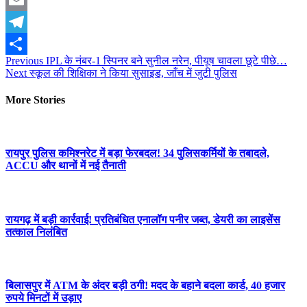
Email
Telegram
Post
Previous
IPL के नंबर-1 स्पिनर बने सुनील नरेन, पीयूष चावला छूटे पीछे…
Share
Next
स्कूल की शिक्षिका ने किया सुसाइड, जाँच में जुटी पुलिस
navigation
More Stories
रायपुर पुलिस कमिश्नरेट में बड़ा फेरबदल! 34 पुलिसकर्मियों के तबादले,
ACCU और थानों में नई तैनाती
रायगढ़ में बड़ी कार्रवाई! प्रतिबंधित एनालॉग पनीर जब्त, डेयरी का लाइसेंस
तत्काल निलंबित
बिलासपुर में ATM के अंदर बड़ी ठगी! मदद के बहाने बदला कार्ड, 40 हजार
रुपये मिनटों में उड़ाए